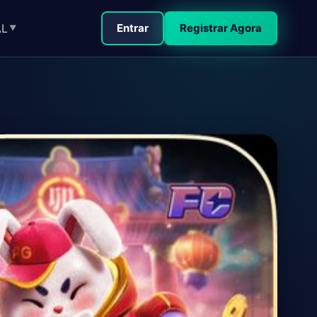
AL
Entrar
Registrar Agora
▼