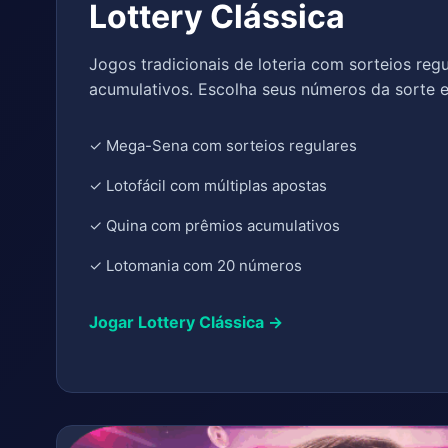
Lottery Clássica
Jogos tradicionais de loteria com sorteios reg
acumulativos. Escolha seus números da sorte e
✓ Mega-Sena com sorteios regulares
✓ Lotofácil com múltiplas apostas
✓ Quina com prêmios acumulativos
✓ Lotomania com 20 números
Jogar Lottery Clássica →