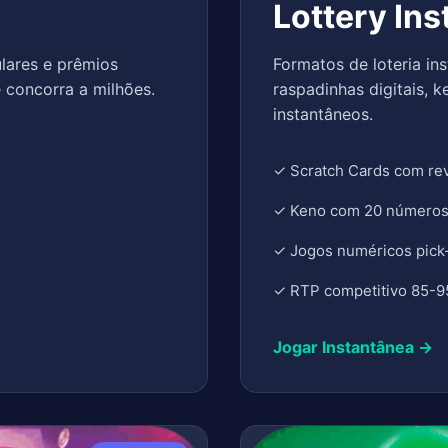
Lottery In
ulares e prêmios
Formatos de loteria in
 concorra a milhões.
raspadinhas digitais, 
instantâneos.
✓ Scratch Cards com rev
✓ Keno com 20 número
✓ Jogos numéricos pick
✓ RTP competitivo 85-
Jogar Instantânea →